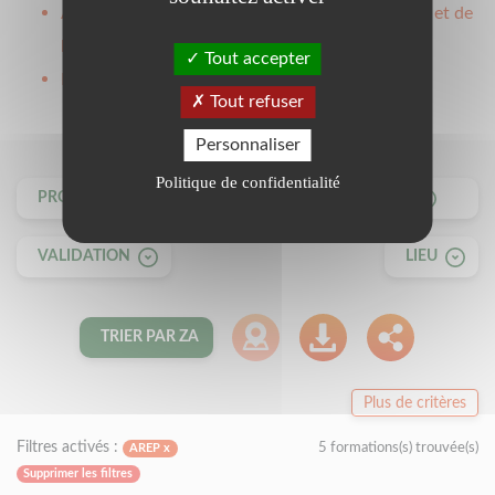
Autres professions, professions d'enseignement et de
la magistrature
Tout accepter
Formation d'insertion
Tout refuser
Personnaliser
Politique de confidentialité
PROPOSÉES PAR
MODALITÉS
VALIDATION
LIEU
TRIER PAR ZA
Plus de critères
Filtres activés :
5 formations(s) trouvée(s)
AREP x
Supprimer les filtres