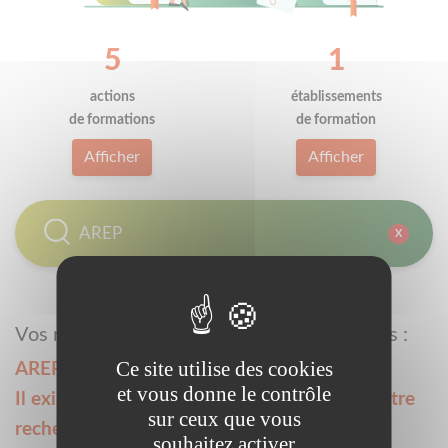
5
1
actions
établissements
de formations
de formation
Afficher
Afficher
X
Vos résultats pour les actions de formations :
Ce site utilise des cookies
AREP
et vous donne le contrôle
Il existe plusieurs secteurs d'activité pour votre
sur ceux que vous
recherche :
souhaitez activer