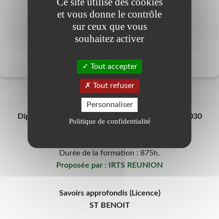
Ce site utilise des cookies
et vous donne le contrôle
Savoirs approfondis (Licence)
sur ceux que vous
ST BENOIT
souhaitez activer
Tout accepter
Tout refuser
5
Personnaliser
Diplôme d'Etat d'Ingénierie Sociale (DEIS) 2027-2030
Politique de confidentialité
Date de début : 16/08/2027
Date de fin : 30/04/2030
Durée de la formation : 875h.
Proposée par : IRTS REUNION
Savoirs approfondis (Licence)
ST BENOIT