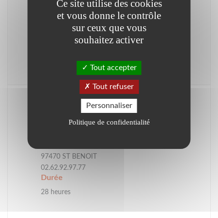
Ce site utilise des cookies
(
N° 98S2504610
)
et vous donne le contrôle
Date
sur ceux que vous
du 04/11/2025 au 31/12/2026
souhaitez activer
Lieu
Tout accepter
ST BENOIT
Tout refuser
Proposé par
Personnaliser
IRTS REUNION
Politique de confidentialité
Lieu
1 rue Sully Brunet
97470 ST BENOIT
02.62.92.97.77
Durée
28 heures